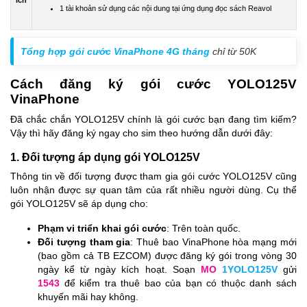
ích
1 tài khoản sử dụng các nội dung tại ứng dụng đọc sách Reavol
Tổng hợp gói cước VinaPhone 4G tháng
chỉ từ 50K
Cách đăng ký gói cước YOLO125V
VinaPhone
Đã chắc chắn YOLO125V chính là gói cước bạn đang tìm kiếm?
Vậy thì hãy đăng ký ngay cho sim theo hướng dẫn dưới đây:
1. Đối tượng áp dụng gói YOLO125V
Thông tin về đối tượng được tham gia gói cước YOLO125V cũng
luôn nhận được sự quan tâm của rất nhiều người dùng. Cụ thể
gói YOLO125V sẽ áp dụng cho:
Phạm vi triển khai gói cước
: Trên toàn quốc.
Đối tượng tham gia
: Thuê bao VinaPhone hòa mạng mới
(bao gồm cả TB EZCOM) được đăng ký gói trong vòng 30
ngày kể từ ngày kích hoạt. Soạn
MO
1YOLO125V
gửi
1543
để kiểm tra thuê bao của bạn có thuộc danh sách
khuyến mãi hay không.