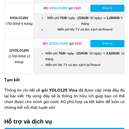
MO
6YOLO125V
gửi
1543
Đăng ký
6YOLO125V
Miễn phí
7GB
/ ngày (
210GB
/ 30 ngày) ⇒
1.260GB
/ 6
(750.000đ/ 6 tháng)
tháng
Miễn phí My TV và đọc sách tại Reavol
MO
12YOLO125V
gửi
1543
Đăng ký
12YOLO125V
Miễn phí
7GB
/ ngày (
210GB
/ 30 ngày) ⇒
2.520GB
/ 12
(1.500.000đ/ 12
tháng
tháng)
Miễn phí My TV và đọc sách tại Reavol
Tạm kết
Thông tin chi tiết về
gói YOLO125 Vina
đã được cập nhật đầy đủ
tại bài viết. Hy vọng đây sẽ là thông tin hữu ích giúp bạn có thể
chọn được cho mình gói cước 4G phù hợp và tiết kiệm để luôn có
những kết nối thật tuyệt vời!
Hỗ trợ và dịch vụ