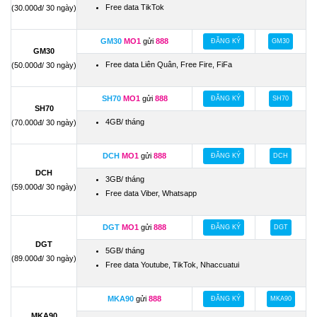
Free data TikTok
(30.000đ/ 30 ngày)
GM30
MO1
gửi
888
ĐĂNG KÝ
GM30
GM30
Free data Liên Quân, Free Fire, FiFa
(50.000đ/ 30 ngày)
SH70
MO1
gửi
888
ĐĂNG KÝ
SH70
SH70
4GB/ tháng
(70.000đ/ 30 ngày)
DCH
MO1
gửi
888
ĐĂNG KÝ
DCH
DCH
3GB/ tháng
(59.000đ/ 30 ngày)
Free data Viber, Whatsapp
DGT
MO1
gửi
888
ĐĂNG KÝ
DGT
DGT
5GB/ tháng
(89.000đ/ 30 ngày)
Free data Youtube, TikTok, Nhaccuatui
MKA90
gửi
888
ĐĂNG KÝ
MKA90
MKA90