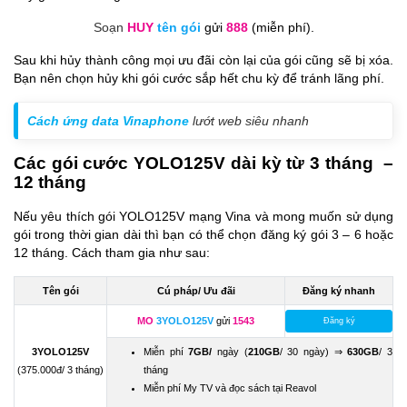
Soạn
HUY
tên gói
gửi
888
(miễn phí).
Sau khi hủy thành công mọi ưu đãi còn lại của gói cũng sẽ bị xóa.
Bạn nên chọn hủy khi gói cước sắp hết chu kỳ để tránh lãng phí.
Cách ứng data Vinaphone
lướt web siêu nhanh
Các gói cước YOLO125V dài kỳ từ 3 tháng –
12 tháng
Nếu yêu thích gói YOLO125V mạng Vina và mong muốn sử dụng
gói trong thời gian dài thì bạn có thể chọn đăng ký gói 3 – 6 hoặc
12 tháng. Cách tham gia như sau:
Tên gói
Cú pháp/ Ưu đãi
Đăng ký nhanh
MO
3YOLO125V
gửi
1543
Đăng ký
3YOLO125V
Miễn phí
7GB/
ngày (
210GB
/ 30 ngày) ⇒
630GB
/ 3
(375.000đ/ 3 tháng)
tháng
Miễn phí My TV và đọc sách tại Reavol