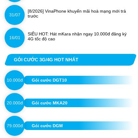
[8/2026] VinaPhone khuyến mãi hoà mạng mới trả
31/07
trước
SIÊU HOT: Hát mKara nhận ngay 10.000đ đăng ký
16/01
4G tốc độ cao
GÓI CƯỚC 3G/4G HOT NHẤT
10.000đ
Gói cước DGT10
20.000đ
Gói cước MKA20
79.000đ
Gói cước DGM