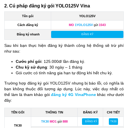
2. Cú pháp đăng ký gói YOLO125V Vina
Tên gói
YOLO125V
Cách đăng ký
MO
1YOLO125V
gửi
1543
Đăng ký nhanh
ĐĂNG KÝ
Sau khi bạn thực hiện đăng ký thành công hệ thống sẽ trừ phí
như sau:
Cước phí gói
: 125.000đ/ lần đăng ký.
Chu kỳ sử dụng
: 30 ngày – 1 tháng
Gói cước có tính năng gia hạn tự động khi hết chu kỳ.
Trường hợp đăng ký gói YOLO125V nhưng bị báo lỗi, có nghĩa là
bạn không thuộc đối tượng áp dụng. Lúc này, việc duy nhất có
thể làm là tham khảo gói
đăng ký 4G VinaPhone
khác như dưới
đây:
TÊN GÓI
THÔNG TIN
ĐĂNG KÝ
CHI TIẾT
TK30
MO1
gửi
888
ĐĂNG KÝ
TK30
TK30