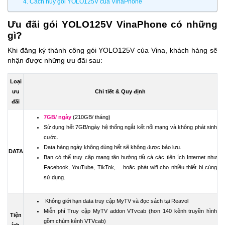
4. Cách hủy gói YOLO125V của VinaPhone
Ưu đãi gói YOLO125V VinaPhone có những
gì?
Khi đăng ký thành công gói YOLO125V của Vina, khách hàng sẽ
nhận được những ưu đãi sau:
Loại
ưu
Chi tiết & Quy định
đãi
7GB/ ngày
(210GB/ tháng)
Sử dụng hết 7GB/ngày hệ thống ngắt kết nối mạng và không phát sinh
cước.
Data hàng ngày không dùng hết sẽ không được bảo lưu.
DATA
Bạn có thể truy cập mạng tận hưởng tất cả các tiện ích Internet như
Facebook, YouTube, TikTok,… hoặc phát wifi cho nhiều thiết bị cùng
sử dụng.
Không giới hạn data truy cập MyTV và đọc sách tại Reavol
Miễn phí
Truy cập MyTV addon VTvcab (hơn 140 kênh truyền hình
Tiện
gồm chùm kênh VTVcab)