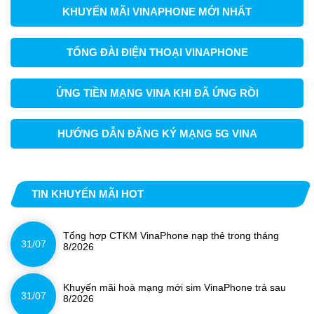
KHUYẾN MÃI VINAPHONE MỚI NHẤT
TỔNG ĐÀI ĐIỆN THOẠI VINAPHONE
ỨNG TIỀN MẠNG VINA KHI ĐÃ ỨNG RỒI
HƯỚNG DẪN ĐĂNG KÝ MẠNG 5G VINA
TIN KHUYẾN MÃI HOT
Tổng hợp CTKM VinaPhone nạp thẻ trong tháng
31/07
8/2026
Khuyến mãi hoà mạng mới sim VinaPhone trả sau
31/07
8/2026