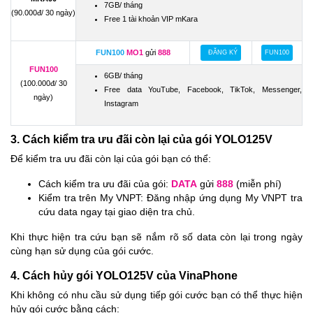
7GB/ tháng
(90.000đ/ 30 ngày)
Free 1 tài khoản VIP mKara
FUN100
MO1
gửi
888
ĐĂNG KÝ
FUN100
FUN100
6GB/ tháng
(100.000đ/ 30
Free data YouTube, Facebook, TikTok, Messenger,
ngày)
Instagram
3. Cách kiểm tra ưu đãi còn lại của gói YOLO125V
Để kiểm tra ưu đãi còn lại của gói bạn có thể:
Cách kiểm tra ưu đãi của gói:
DATA
gửi
888
(miễn phí)
Kiểm tra trên My VNPT: Đăng nhập ứng dụng My VNPT tra
cứu data ngay tại giao diện tra chủ.
Khi thực hiện tra cứu bạn sẽ nắm rõ số data còn lại trong ngày
cùng hạn sử dụng của gói cước.
4. Cách hủy gói YOLO125V của VinaPhone
Khi không có nhu cầu sử dụng tiếp gói cước bạn có thể thực hiện
hủy gói cước bằng cách: