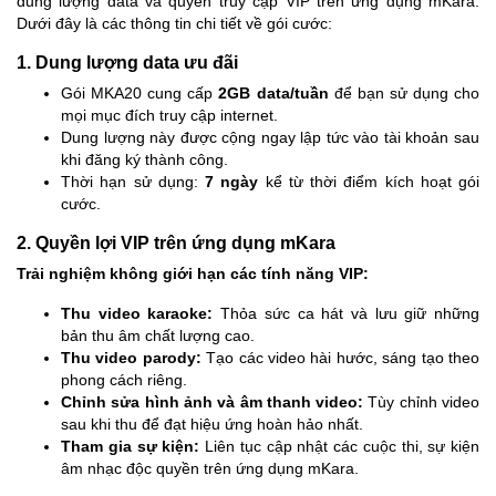
dung lượng data và quyền truy cập VIP trên ứng dụng mKara.
Dưới đây là các thông tin chi tiết về gói cước:
1. Dung lượng data ưu đãi
Gói MKA20 cung cấp
2GB data/tuần
để bạn sử dụng cho
mọi mục đích truy cập internet.
Dung lượng này được cộng ngay lập tức vào tài khoản sau
khi đăng ký thành công.
Thời hạn sử dụng:
7 ngày
kể từ thời điểm kích hoạt gói
cước.
2. Quyền lợi VIP trên ứng dụng mKara
Trải nghiệm không giới hạn các tính năng VIP:
Thu video karaoke:
Thỏa sức ca hát và lưu giữ những
bản thu âm chất lượng cao.
Thu video parody:
Tạo các video hài hước, sáng tạo theo
phong cách riêng.
Chỉnh sửa hình ảnh và âm thanh video:
Tùy chỉnh video
sau khi thu để đạt hiệu ứng hoàn hảo nhất.
Tham gia sự kiện:
Liên tục cập nhật các cuộc thi, sự kiện
âm nhạc độc quyền trên ứng dụng mKara.