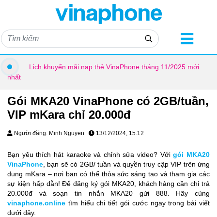
Lịch khuyến mãi nạp thẻ VinaPhone tháng 11/2025 mới
nhất
Gói MKA20 VinaPhone có 2GB/tuần,
VIP mKara chỉ 20.000đ
Người đăng: Minh Nguyen
13/12/2024, 15:12
Bạn yêu thích hát karaoke và chỉnh sửa video? Với
gói MKA20
VinaPhone
, bạn sẽ có 2GB/ tuần và quyền truy cập VIP trên ứng
dụng mKara – nơi bạn có thể thỏa sức sáng tạo và tham gia các
sự kiện hấp dẫn! Để đăng ký gói MKA20, khách hàng cần chi trả
20.000đ và soạn tin nhắn MKA20 gửi 888. Hãy cùng
vinaphone.online
tìm hiểu chi tiết gói cước ngay trong bài viết
dưới đây.