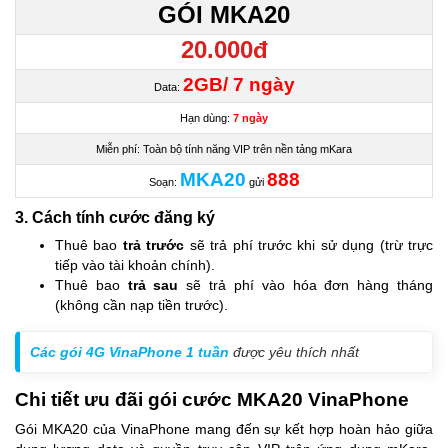
GÓI MKA20
20.000đ
2GB/ 7 ngày
Data:
Hạn dùng:
7 ngày
Miễn phí: Toàn bộ tính năng VIP trên nền tảng mKara
MKA20
888
Soạn:
gửi
3. Cách tính cước đăng ký
Thuê bao
trả trước
sẽ trả phí trước khi sử dụng (trừ trực
tiếp vào tài khoản chính).
Thuê bao
trả sau
sẽ trả phí vào hóa đơn hàng tháng
(không cần nạp tiền trước).
Các gói 4G VinaPhone 1 tuần
được yêu thích nhất
Chi tiết ưu đãi gói cước MKA20 VinaPhone
Gói MKA20 của VinaPhone mang đến sự kết hợp hoàn hảo giữa