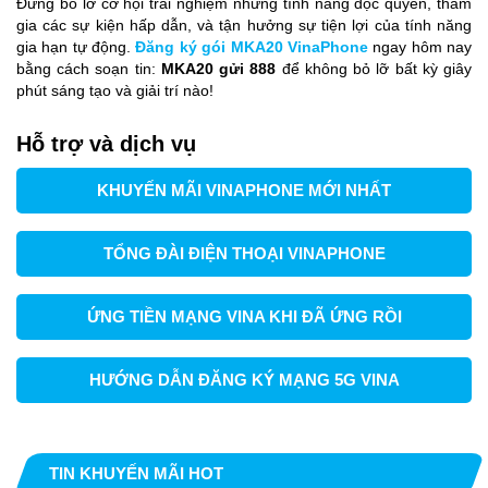
Đừng bỏ lỡ cơ hội trải nghiệm những tính năng độc quyền, tham
gia các sự kiện hấp dẫn, và tận hưởng sự tiện lợi của tính năng
gia hạn tự động.
Đăng ký gói MKA20 VinaPhone
ngay hôm nay
bằng cách soạn tin:
MKA20 gửi 888
để không bỏ lỡ bất kỳ giây
phút sáng tạo và giải trí nào!
Hỗ trợ và dịch vụ
KHUYẾN MÃI VINAPHONE MỚI NHẤT
TỔNG ĐÀI ĐIỆN THOẠI VINAPHONE
ỨNG TIỀN MẠNG VINA KHI ĐÃ ỨNG RỒI
HƯỚNG DẪN ĐĂNG KÝ MẠNG 5G VINA
TIN KHUYẾN MÃI HOT