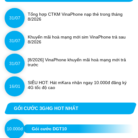
Tổng hợp CTKM VinaPhone nạp thẻ trong tháng
31/07
8/2026
Khuyến mãi hoà mạng mới sim VinaPhone trả sau
31/07
8/2026
[8/2026] VinaPhone khuyến mãi hoà mạng mới trả
31/07
trước
SIÊU HOT: Hát mKara nhận ngay 10.000đ đăng ký
16/01
4G tốc độ cao
GÓI CƯỚC 3G/4G HOT NHẤT
10.000đ
Gói cước DGT10