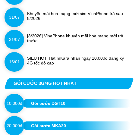
Khuyến mãi hoà mạng mới sim VinaPhone trả sau
31/07
8/2026
[8/2026] VinaPhone khuyến mãi hoà mạng mới trả
31/07
trước
SIÊU HOT: Hát mKara nhận ngay 10.000đ đăng ký
16/01
4G tốc độ cao
GÓI CƯỚC 3G/4G HOT NHẤT
10.000đ
Gói cước DGT10
20.000đ
Gói cước MKA20