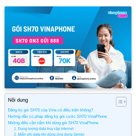
Nội dung
Đăng ký gói SH70 của Vina có điều kiện không?
Hướng dẫn cú pháp đăng ký gói cước SH70 VinaPhone
Những điều cần nắm khi dùng gói SH70 VinaPhone
1. Dung lượng data truy cập Internet
2. Miễn phí data khi dùng ứng dụng Sendo