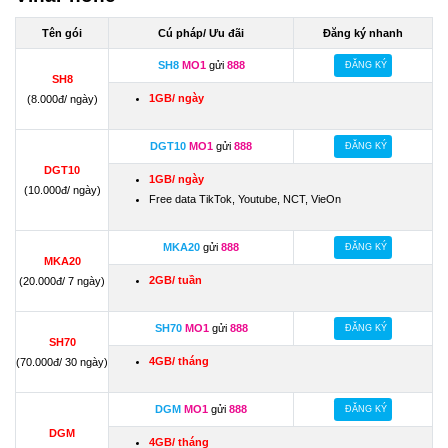
Tên gói
Cú pháp/ Ưu đãi
Đăng ký nhanh
SH8
MO1
gửi
888
ĐĂNG KÝ
SH8
1GB/ ngày
(8.000đ/ ngày)
DGT10
MO1
gửi
888
ĐĂNG KÝ
DGT10
1GB/ ngày
(10.000đ/ ngày)
Free data TikTok, Youtube, NCT, VieOn
MKA20
gửi
888
ĐĂNG KÝ
MKA20
2GB/ tuần
(20.000đ/ 7 ngày)
SH70
MO1
gửi
888
ĐĂNG KÝ
SH70
4GB/ tháng
(70.000đ/ 30 ngày)
DGM
MO1
gửi
888
ĐĂNG KÝ
DGM
4GB/ tháng