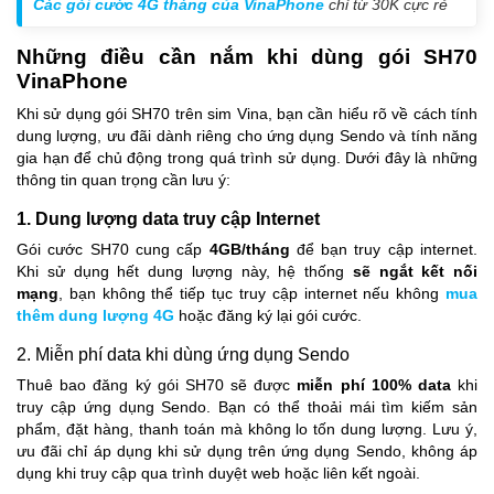
Các gói cước 4G tháng của VinaPhone
chỉ từ 30K cực rẻ
Những điều cần nắm khi dùng gói SH70
VinaPhone
Khi sử dụng gói SH70 trên sim Vina, bạn cần hiểu rõ về cách tính
dung lượng, ưu đãi dành riêng cho ứng dụng Sendo và tính năng
gia hạn để chủ động trong quá trình sử dụng. Dưới đây là những
thông tin quan trọng cần lưu ý:
1. Dung lượng data truy cập Internet
Gói cước SH70 cung cấp
4GB/tháng
để bạn truy cập internet.
Khi sử dụng hết dung lượng này, hệ thống
sẽ ngắt kết nối
mạng
, bạn không thể tiếp tục truy cập internet nếu không
mua
thêm dung lượng 4G
hoặc đăng ký lại gói cước.
2. Miễn phí data khi dùng ứng dụng Sendo
Thuê bao đăng ký gói SH70 sẽ được
miễn phí 100% data
khi
truy cập ứng dụng Sendo. Bạn có thể thoải mái tìm kiếm sản
phẩm, đặt hàng, thanh toán mà không lo tốn dung lượng. Lưu ý,
ưu đãi chỉ áp dụng khi sử dụng trên ứng dụng Sendo, không áp
dụng khi truy cập qua trình duyệt web hoặc liên kết ngoài.