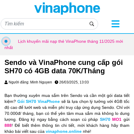
Lịch khuyến mãi nạp thẻ VinaPhone tháng 11/2025 mới
nhất
Sendo và VinaPhone cung cấp gói
SH70 có 4GB data 70K/Tháng
Người đăng: Minh Nguyen
26/03/2025, 13:03
Bạn thường xuyên mua sắm trên Sendo và cần một gói data tiết
kiệm?
Gói SH70 VinaPhone
sẽ là lựa chọn lý tưởng với 4GB tốc
độ cao để lướt web và miễn phí truy cập ứng dụng Sendo. Chỉ với
70.000đ/ tháng, bạn có thể yên tâm mua sắm mà không lo dung
lượng. Đăng ký ngay bằng cách soạn cú pháp
SH70
MO1
gửi
888
! Để biết thêm thông tin chi tiết, mời khách hàng hãy tham
khảo bài viết sau của
vinaphone.online
nhé!