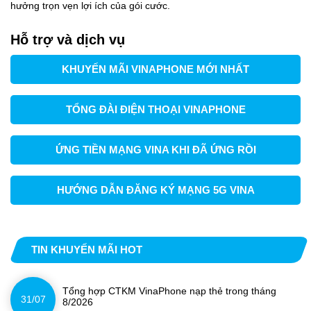
hưởng trọn vẹn lợi ích của gói cước.
Hỗ trợ và dịch vụ
KHUYẾN MÃI VINAPHONE MỚI NHẤT
TỔNG ĐÀI ĐIỆN THOẠI VINAPHONE
ỨNG TIỀN MẠNG VINA KHI ĐÃ ỨNG RỒI
HƯỚNG DẪN ĐĂNG KÝ MẠNG 5G VINA
TIN KHUYẾN MÃI HOT
Tổng hợp CTKM VinaPhone nạp thẻ trong tháng
31/07
8/2026