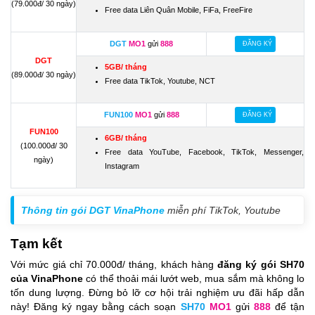
(79.000đ/ 30 ngày)
Free data Liên Quân Mobile, FiFa, FreeFire
DGT
MO1
gửi
888
ĐĂNG KÝ
DGT
5GB/ tháng
(89.000đ/ 30 ngày)
Free data TikTok, Youtube, NCT
FUN100
MO1
gửi
888
ĐĂNG KÝ
FUN100
6GB/ tháng
(100.000đ/ 30
Free data YouTube, Facebook, TikTok, Messenger,
ngày)
Instagram
Thông tin gói DGT VinaPhone
miễn phí TikTok, Youtube
Tạm kết
Với mức giá chỉ 70.000đ/ tháng, khách hàng
đăng ký gói SH70
của VinaPhone
có thể thoải mái lướt web, mua sắm mà không lo
tốn dung lượng. Đừng bỏ lỡ cơ hội trải nghiệm ưu đãi hấp dẫn
này! Đăng ký ngay bằng cách soạn
SH70
MO1
gửi
888
để tận