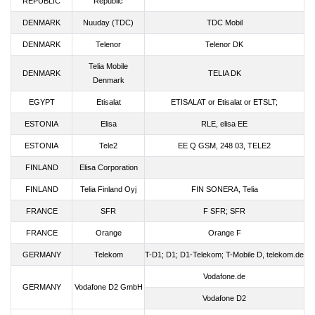
REPUBLIC
Republic
DENMARK
Nuuday (TDC)
TDC Mobil
DENMARK
Telenor
Telenor DK
Telia Mobile
DENMARK
TELIA DK
Denmark
EGYPT
Etisalat
ETISALAT or Etisalat or ETSLT;
ESTONIA
Elisa
RLE, elisa EE
ESTONIA
Tele2
EE Q GSM, 248 03, TELE2
FINLAND
Elisa Corporation
FINLAND
Telia Finland Oyj
FIN SONERA, Telia
FRANCE
SFR
F SFR; SFR
FRANCE
Orange
Orange F
GERMANY
Telekom
T-D1; D1; D1-Telekom; T-Mobile D, telekom.de
Vodafone.de
GERMANY
Vodafone D2 GmbH
Vodafone D2