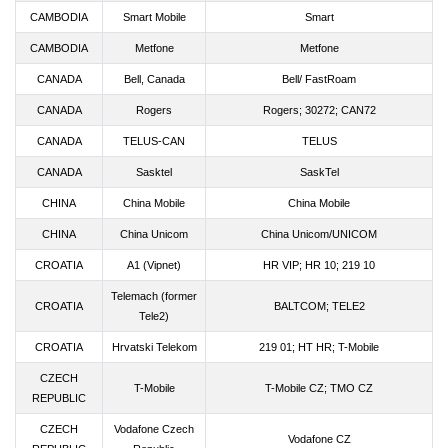
CAMBODIA
Smart Mobile
Smart
CAMBODIA
Metfone
Metfone
CANADA
Bell, Canada
Bell/ FastRoam
CANADA
Rogers
Rogers; 30272; CAN72
CANADA
TELUS-CAN
TELUS
CANADA
Sasktel
SaskTel
CHINA
China Mobile
China Mobile
CHINA
China Unicom
China Unicom/UNICOM
CROATIA
A1 (Vipnet)
HR VIP; HR 10; 219 10
Telemach (former
CROATIA
BALTCOM; TELE2
Tele2)
CROATIA
Hrvatski Telekom
219 01; HT HR; T-Mobile
CZECH
T-Mobile
T-Mobile CZ; TMO CZ
REPUBLIC
CZECH
Vodafone Czech
Vodafone CZ