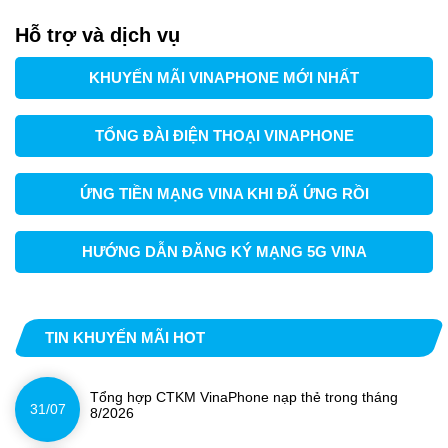
Hỗ trợ và dịch vụ
KHUYẾN MÃI VINAPHONE MỚI NHẤT
TỔNG ĐÀI ĐIỆN THOẠI VINAPHONE
ỨNG TIỀN MẠNG VINA KHI ĐÃ ỨNG RỒI
HƯỚNG DẪN ĐĂNG KÝ MẠNG 5G VINA
TIN KHUYẾN MÃI HOT
Tổng hợp CTKM VinaPhone nạp thẻ trong tháng
31/07
8/2026