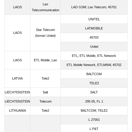
Lao
LAOS
LAO GSM; Lao Telecom; 45701
Telecommunication
UNITEL
LATMOBILE
Star Telecom
LAOS
(former Unitel)
45703
Unitel
ETL, ETL Mobile, ETL Network
LAOS
ETL Mobile, Lao
ETL Mobile Network, ETLMNW, 45702
BALTCOM
LATVIA
Tele2
TELE2
LIECHTENSTEIN
Salt
SALT
LIECHTENSTEIN
Telecom
295 05, FL 1
LITHUANIA
Tele2
BALTCOM; TELE2
L 27001
L P&T