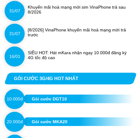
Khuyến mãi hoà mạng mới sim VinaPhone trả sau
31/07
8/2026
[8/2026] VinaPhone khuyến mãi hoà mạng mới trả
31/07
trước
SIÊU HOT: Hát mKara nhận ngay 10.000đ đăng ký
16/01
4G tốc độ cao
GÓI CƯỚC 3G/4G HOT NHẤT
10.000đ
Gói cước DGT10
20.000đ
Gói cước MKA20