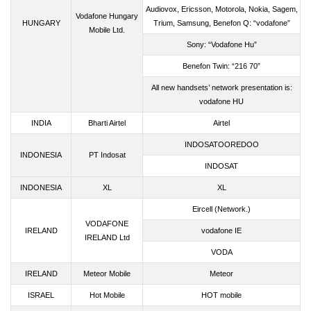
Audiovox, Ericsson, Motorola, Nokia, Sagem,
Vodafone Hungary
HUNGARY
Trium, Samsung, Benefon Q: “vodafone”
Mobile Ltd.
Sony: “Vodafone Hu”
Benefon Twin: “216 70”
All new handsets’ network presentation is:
vodafone HU
INDIA
Bharti Airtel
Airtel
INDOSATOOREDOO
INDONESIA
PT Indosat
INDOSAT
INDONESIA
XL
XL
Eircell (Network.)
VODAFONE
IRELAND
vodafone IE
IRELAND Ltd
VODA
IRELAND
Meteor Mobile
Meteor
ISRAEL
Hot Mobile
HOT mobile