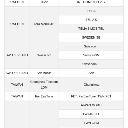
SWEDEN
Tele2
BALTCOM; TELE2 SE
TELIA
TELIA S
SWEDEN
Telia Mobile AB
TELIA S MOBITEL
SWEDEN 3G
Swisscom
SWITZERLAND
Swisscom
Swiss GSM
SwisscomFL
SWITZERLAND
Salt Mobile
Salt
Chunghwa Telecom
TAIWAN
Chunghwa
LDM
TAIWAN
Far EasTone
FET, FarEasTone, TWN FET
TAIWAN MOBILE
TW MOBILE
TWN GSM