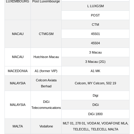
LUXEMBOURG
Post Luxembourge
L LUXGSM
POST
CTM
MACAU
CTMGSM
45501
45504
3 Macau
MACAU
Hutchison Macau
3 Macau (2G)
MACEDONIA
A1 (former VIP)
A1 MK
Celcom Axiata
MALAYSIA
Celcom, MY Celcom, 502 19
Berhad
Digi
DiGi
MALAYSIA
DiGi
Telecommunications
DiGi 1800
MLT 01, 278 01, VODA M, VODAFONE MLA,
MALTA
Vodafone
TELECELL, TELECELL MALTA