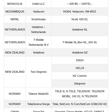
MONGOLIA
Unitel LLC
– 428 88; – UNITEL ;
MOZAMBIQUE
Vodacom
64304; Vodacom; VM-MOZ
NEPAL
Ncell Axiata
Ncell; 429 02;
Vodafone –
NETHERLANDS
Vodafone NL
Netherlands
T-Mobile
NETHERLANDS
T-Mobile NL;Ben NL; 204 16;
Netherlands B.V
NEW ZEALAND
Vodafone
Vodafone NZ
53024
NZL24
NEW ZEALAND
Two Degrees
NZ Comms
2degrees
TELE N; N TELE; TELENOR; TELENOR
NORWAY
Telenor Mobil AS
MOBIL; 242 01; N TELENOR
NORWAY
TeliaSonera Norge
Telia; NetCom; N Com;NetCom GSM;242-02;
OMAN
OmanTel
Omantel, Oman Mobile, 422 02, OMNGT.