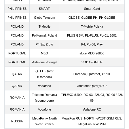
PHILIPPINES
SMART
Smart Gold
PHILIPPINES
Globe Telecom
GLOBE, GLOBE PH, PH GLOBE
POLAND
T-Mobile
T-Mobile Polska
POLAND
PolKomtel, Poland
PLUS GSM, PL-PLUS, PL-01, 2601
POLAND
P4 Sp. Z o.o
P4, PL-06, Play
PORTUGAL
MEO
altice MEO,26806
PORTUGAL
Vodafone Portugal
VODAFONE P
QTEL, Qatar
QATAR
Ooredoo, Qatarnet, 42701
(Ooredoo)
QATAR
Vodafone
Vodafone Qatar,427-2
Telekom Romania
TELEKOM.RO, RO 03, 226 03, RO 06 / 226
ROMANIA
(cosmoroom)
06
ROMANIA
Vodafone
Vodafone RO
MegaFon – North
MegaFon RUS, NORTH-WEST GSM RUS,
RUSSIA
West Branch
MegaFon, NWGSM