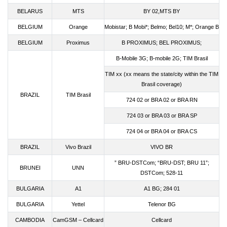
BELARUS
MTS
BY 02,MTS BY
BELGIUM
Orange
Mobistar; B Mobi*; Belmo; Bel10; M*; Orange B
BELGIUM
Proximus
B PROXIMUS; BEL PROXIMUS;
B-Mobile 3G; B-mobile 2G; TIM Brasil
TIM xx (xx means the state/city within the TIM
Brasil coverage)
BRAZIL
TIM Brasil
724 02 or BRA 02 or BRA RN
724 03 or BRA 03 or BRA SP
724 04 or BRA 04 or BRA CS
BRAZIL
Vivo Brazil
VIVO BR
” BRU-DSTCom; “BRU-DST; BRU 11”;
BRUNEI
UNN
DSTCom; 528-11
BULGARIA
A1
A1 BG; 284 01
BULGARIA
Yettel
Telenor BG
CAMBODIA
CamGSM – Cellcard
Cellcard