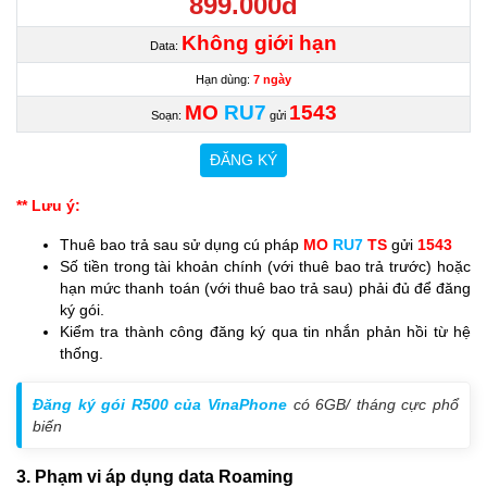
899.000đ
Không giới hạn
Data:
Hạn dùng:
7 ngày
MO
RU7
1543
Soạn:
gửi
ĐĂNG KÝ
** Lưu ý:
Thuê bao trả sau sử dụng cú pháp
MO
RU7
TS
gửi
1543
Số tiền trong tài khoản chính (với thuê bao trả trước) hoặc
hạn mức thanh toán (với thuê bao trả sau) phải đủ để đăng
ký gói.
Kiểm tra thành công đăng ký qua tin nhắn phản hồi từ hệ
thống.
Đăng ký gói R500 của VinaPhone
có 6GB/ tháng cực phổ
biến
3. Phạm vi áp dụng data Roaming