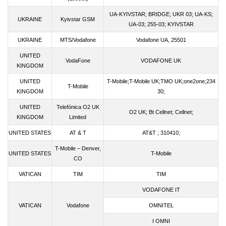
UA-KYIVSTAR; BRIDGE; UKR 03; UA-KS;
UKRAINE
Kyivstar GSM
UA-03; 255-03; KYIVSTAR
UKRAINE
MTS/Vodafone
Vodafone UA, 25501
UNITED
VodaFone
VODAFONE UK
KINGDOM
UNITED
T-Mobile;T-Mobile UK;TMO UK;one2one;234
T-Mobile
KINGDOM
30;
UNITED
Telefónica O2 UK
O2 UK; Bt Cellnet; Cellnet;
KINGDOM
Limited
UNITED STATES
AT & T
AT&T ; 310410;
T-Mobile – Denver,
UNITED STATES
T-Mobile
CO
VATICAN
TIM
TIM
VODAFONE IT
VATICAN
Vodafone
OMNITEL
I OMNI