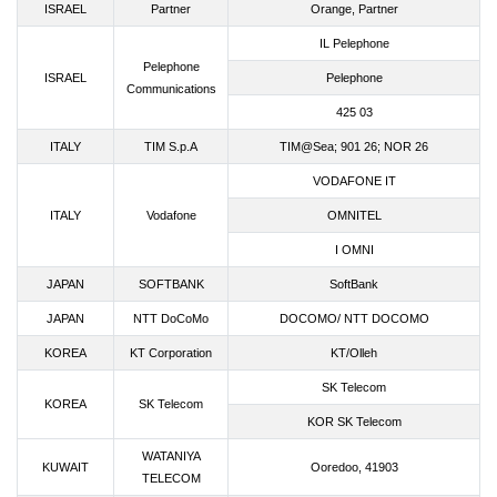
ISRAEL
Partner
Orange, Partner
IL Pelephone
Pelephone
ISRAEL
Pelephone
Communications
425 03
ITALY
TIM S.p.A
TIM@Sea; 901 26; NOR 26
VODAFONE IT
ITALY
Vodafone
OMNITEL
I OMNI
JAPAN
SOFTBANK
SoftBank
JAPAN
NTT DoCoMo
DOCOMO/ NTT DOCOMO
KOREA
KT Corporation
KT/Olleh
SK Telecom
KOREA
SK Telecom
KOR SK Telecom
WATANIYA
KUWAIT
Ooredoo, 41903
TELECOM