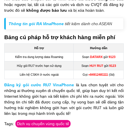
hoặc ngược lại, tất cả các gói cước và dịch vụ CVQT đã đăng ký
trước đó sẽ
không được bảo lưu
và bị xóa hoàn toàn.
Thông tin gói RA VinaPhone
tiết kiệm dành cho ASEAN
Bảng cú pháp hỗ trợ khách hàng miễn phí
Hỗ trợ
Hướng dẫn
Kiểm tra dung lượng data Roaming
Soạn
DATARX
gửi
9123
Hủy gói RU7 trước hạn sử dụng
Soạn
HUY RU7
gửi
9123
Liên hệ CSKH ở nước ngoài
Gọi
+84912481111
(0d)
Đăng ký gói cước RU7 VinaPhone
là lựa chọn tuyệt vời cho
những ai thường xuyên di chuyển quốc tế, giúp bạn duy trì kết nối
Internet không giới hạn và tiết kiệm chi phí khi ra nước ngoài. Với
thông tin chi tiết đã được cung cấp, hy vọng bạn sẽ dễ dàng tận
hưởng trải nghiệm không giới hạn với gói cước RU7 và luôn giữ
liên lạc trong mọi hành trình quốc tế!
Tags:
Dịch vụ chuyển vùng quốc tế