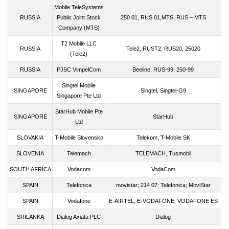
Mobile TeleSystems
RUSSIA
Public Joint Stock
250 01, RUS 01,MTS, RUS – MTS
Company (MTS)
T2 Mobile LLC
RUSSIA
Tele2, RUST2, RUS20, 25020
(Tele2)
RUSSIA
PJSC VimpelCom
Beeline, RUS-99, 250-99
Singtel Mobile
SINGAPORE
Singtel, Singtel-G9
Singapore Pte Ltd
StarHub Mobile Pte
SINGAPORE
StarHub
Ltd
SLOVAKIA
T-Mobile Slovensko
Telekom, T-Mobile SK
SLOVENIA
Telemach
TELEMACH, Tusmobil
SOUTH AFRICA
Vodacom
VodaCom
SPAIN
Telefonica
movistar; 214 07; Telefonica; MoviStar
SPAIN
Vodafone
E-AIRTEL, E-VODAFONE, VODAFONE ES
SRILANKA
Dialog Axiata PLC
Dialog