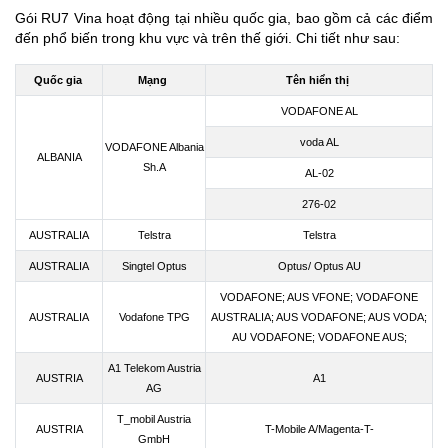
Gói RU7 Vina hoạt động tại nhiều quốc gia, bao gồm cả các điểm
đến phổ biến trong khu vực và trên thế giới. Chi tiết như sau:
Quốc gia
Mạng
Tên hiển thị
VODAFONE AL
voda AL
VODAFONE Albania
ALBANIA
Sh.A
AL-02
276-02
AUSTRALIA
Telstra
Telstra
AUSTRALIA
Singtel Optus
Optus/ Optus AU
VODAFONE; AUS VFONE; VODAFONE
AUSTRALIA
Vodafone TPG
AUSTRALIA; AUS VODAFONE; AUS VODA;
AU VODAFONE; VODAFONE AUS;
A1 Telekom Austria
AUSTRIA
A1
AG
T_mobil Austria
AUSTRIA
T-Mobile A/Magenta-T-
GmbH