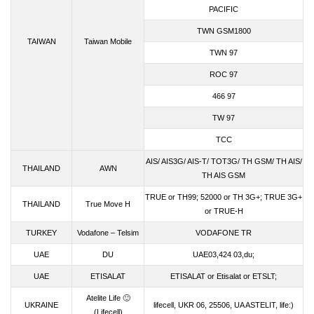
PACIFIC
TWN GSM1800
TAIWAN
Taiwan Mobile
TWN 97
ROC 97
466 97
TW 97
TCC
AIS/ AIS3G/ AIS-T/ TOT3G/ TH GSM/ TH AIS/
THAILAND
AWN
TH AIS GSM
TRUE or TH99; 52000 or TH 3G+; TRUE 3G+
THAILAND
True Move H
or TRUE-H
TURKEY
Vodafone – Telsim
VODAFONE TR
UAE
DU
UAE03,424 03,du;
UAE
ETISALAT
ETISALAT or Etisalat or ETSLT;
Atelite Life 🙂
UKRAINE
lifecell, UKR 06, 25506, UA ASTELIT, life:)
(Lifecell)