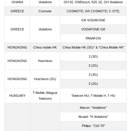
GHANA
Vodafone
GH 02, ONEtouch, 620, 02, GH Vodafone
GREECE
Cosmote
COSMOTE; GR COSMOTE; C-OTE;
GR VODAFONE
GREECE
Vodafone
VODAFONE GR
PANAFON
HONGKONG
China mobile HK
China Mobile HK (3G)” & “China Mobile HK”
3 (3G)
HONGKONG
Hutchison
3 (2G)
3 (3G)
HONGKONG
Hutchison (2G)
3 (2G)
T-Mobile (Magyar
HUNGARY
Telekom HU; T-Mobile H; T HU
Telekom)
Maxon: “Vodafone”
Alcatel: “H.Vodafone”
Philips: “216-70”