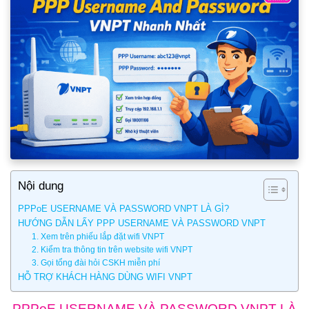
Nội dung
PPPoE USERNAME VÀ PASSWORD VNPT LÀ GÌ?
HƯỚNG DẪN LẤY PPP USERNAME VÀ PASSWORD VNPT
1. Xem trên phiếu lắp đặt wifi VNPT
2. Kiểm tra thông tin trên website wifi VNPT
3. Gọi tổng đài hỏi CSKH miễn phí
HỖ TRỢ KHÁCH HÀNG DÙNG WIFI VNPT
PPPoE USERNAME VÀ PASSWORD VNPT LÀ