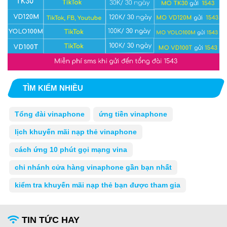
TÌM KIẾM NHIỀU
Tổng đài vinaphone
ứng tiền vinaphone
lịch khuyến mãi nạp thẻ vinaphone
cách ứng 10 phút gọi mạng vina
chi nhánh cửa hàng vinaphone gần bạn nhất
kiểm tra khuyến mãi nạp thẻ bạn được tham gia
TIN TỨC HAY