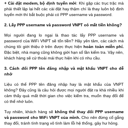
+ Cài đặt modem, bộ định tuyến mới
: Khi gặp các trục trặc mà
phải thiết lập lại hết các cài đặt hay thậm chí là thay luôn bộ định
tuyến mới thì bắt buộc phải có PPP username và password.
2. Lấy PPP username và password VNPT có mất tiền không?
Mọi người đang lo ngại là thao tác lấy PPP username và
password của WiFi VNPT sẽ tốn tiền? Hãy yên tâm, các cách mà
chúng tôi giới thiệu ở trên được thực hiện
hoàn toàn miễn phí.
Đặc biệt, nhà mạng cũng không giới hạn số lần kiểm tra. Vậy nên,
khách hàng sẽ cứ thoải mái thực hiện khi có nhu cầu.
3. Cách đổi PPP tên đăng nhập và mật khẩu VNPT cho dễ
nhớ
Liệu có thể PPP tên đăng nhập hay là mật khẩu của VNPT
không? Đây cũng là câu hỏi được mọi người đặt ra khá nhiều khi
cảm thấy quá mất thời gian cho việc kiểm tra, muốn thay đổi để
có thể nhớ luôn.
Tuy nhiên, khách hàng sẽ
không thể thay đổi PPP username
và password cho WiFi VNPT của mình.
Cho nên đừng cố gắng
thay đổi, tránh tình trạng vô tình làm lỗi hệ thống, gây hư hỏng.