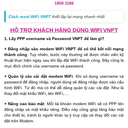
1800 1166
Cách reset WiFi VNPT
thiết lập lại mạng nhanh nhất
HỖ TRỢ KHÁCH HÀNG DÙNG WIFI VNPT
1. Lấy PPP username và Password VNPT để làm gì?
+ Đăng nhập vào modem WiFi VNPT để có thể kết nối mạng
thành công
: Tuy nhiên, bước này thường sẽ được nhân viên kỹ
thuật thực hiện ngay sau khi lắp đặt WiFi thành công. Đây cũng là
mục đích chính của username và password.
+ Quản lý các cài đặt modem WiFi
: Khi sử dụng username và
password để đăng nhập, người dùng sẽ đăng nhập được vào cấu
hình WiFi. Từ đó mà có thể dễ dàng quản lý các cài đặt. Như là
thay đổi mật khẩu WiFi, tên WiFi,….
+ Nâng cao bảo mật
: Mỗi tài khoản modem WiFi sẽ có PPP tên
đăng nhập và mật khẩu riêng. Điều này cũng giúp tăng bảo mật
cho thiết bị, tránh bị người khác tự ý truy cập và thay đổi các cài
đặt trên Modem.