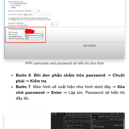
PPP username and password sẽ hiển thị như hình
Bước 6
:
Bôi đen phần chấm tròn password
⇒
Chuột
phải
⇒
Kiểm tra
.
Bước 7
: Màn hình sẽ xuất hiện như hình dưới đây ⇒
Xóa
chữ password
⇒
Enter
⇒ Lập tức, Password sẽ hiển thị
đầy đủ.