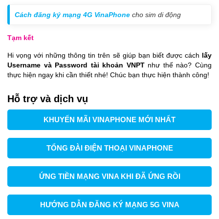
Cách đăng ký mạng 4G VinaPhone
cho sim di động
Tạm kết
Hi vọng với những thông tin trên sẽ giúp bạn biết được cách
lấy
Username và Password tài khoản VNPT
như thế nào? Cùng
thực hiện ngay khi cần thiết nhé! Chúc bạn thực hiện thành công!
Hỗ trợ và dịch vụ
KHUYẾN MÃI VINAPHONE MỚI NHẤT
TỔNG ĐÀI ĐIỆN THOẠI VINAPHONE
ỨNG TIỀN MẠNG VINA KHI ĐÃ ỨNG RỒI
HƯỚNG DẪN ĐĂNG KÝ MẠNG 5G VINA