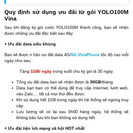
Quy định sử dụng ưu đãi từ gói YOLO100M
Vina
Sau khi đăng ký gói cước YOLO100M thành công, bạn sẽ nhận
được những ưu đãi đặc biệt sau đây:
+ Ưu đãi data siêu khủng
Bạn sẽ được n hận ưu đãi data 4G/
5G VinaPhone
tốc độ cao mỗi
ngày như sau:
Tặng
1GB/ ngày
trong suốt chu kỳ gói là 30 ngày.
Tổng ưu đãi data bạn sẽ nhận được là
30GB
/tháng.
Data bạn bạn có thể dùng để truy cập Internet, lướt web,
vào Zalo,… tất cả mọi thứ đều được.
Khi sử dụng hết 1GB trong ngày thì hệ thống sẽ ngừng truy
cập.
Lưu lượng sẽ có lại sau 0h00 hàng ngày, hệ thống sẽ
không bảo lưu khi bạn không sử dụng hết.
+ Ưu đãi tiện ích mạng xã hội HOT nhất