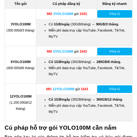
Tên gói
Cú pháp đăng ký
Đăng ký nhanh
MO
3YOLO100M
gửi
1543
Đăng ký
3YOLO100M
Có
1GB/ngày
(30GB/tháng) ⇔
90GB/3 tháng.
(300.000đ/3 tháng)
Miễn phí data truy cập YouTube, Facebook, TikTok,
MyTV.
MO
6YOLO100M
gửi
1543
Đăng ký
6YOLO100M
Có 1GB/ngày
(30GB/tháng) ⇔
180GB/6 tháng.
(600.000đ/6 tháng)
Miễn phí data truy cập YouTube, Facebook, TikTok,
MyTV.
MO
12YOLO100M
gửi
1543
Đăng ký
12YOLO100M
Có 1GB/ngày
(30GB/tháng) ⇔
360GB/12 tháng.
(1.200.000đ/12
Miễn phí data truy cập YouTube, Facebook, TikTok,
tháng)
MyTV.
Cú pháp hỗ trợ gói YOLO100M cần nắm
Bạn nên lưu lại các thông tin hỗ trợ kiểm tra và hủy gói được