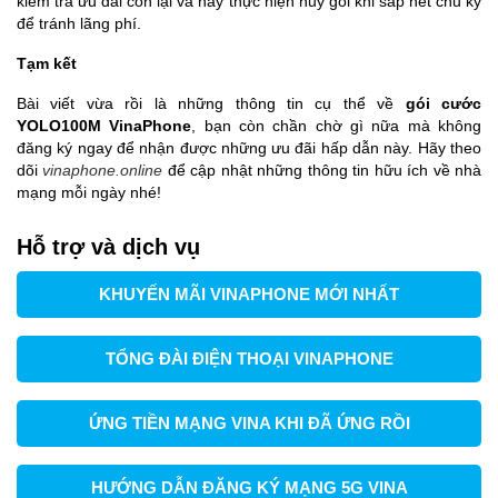
kiểm tra ưu đãi còn lại và hãy thực hiện hủy gói khi sắp hết chu kỳ
để tránh lãng phí.
Tạm kết
Bài viết vừa rồi là những thông tin cụ thể về
gói cước
YOLO100M VinaPhone
, bạn còn chần chờ gì nữa mà không
đăng ký ngay để nhận được những ưu đãi hấp dẫn này. Hãy theo
dõi
vinaphone.online
để cập nhật những thông tin hữu ích về nhà
mạng mỗi ngày nhé!
Hỗ trợ và dịch vụ
KHUYẾN MÃI VINAPHONE MỚI NHẤT
TỔNG ĐÀI ĐIỆN THOẠI VINAPHONE
ỨNG TIỀN MẠNG VINA KHI ĐÃ ỨNG RỒI
HƯỚNG DẪN ĐĂNG KÝ MẠNG 5G VINA