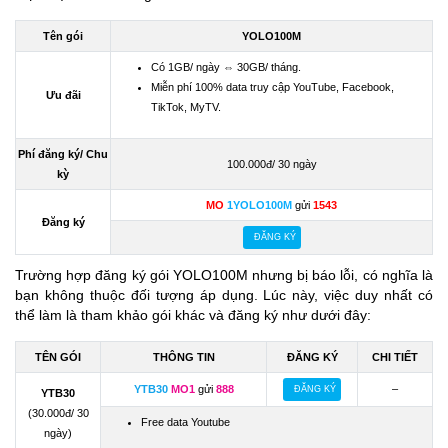
Tên gói
YOLO100M
Có 1GB/ ngày ⇔ 30GB/ tháng.
Miễn phí 100% data truy cập YouTube, Facebook,
Ưu đãi
TikTok, MyTV.
Phí đăng ký/ Chu
100.000đ/ 30 ngày
kỳ
MO
1YOLO100M
gửi
1543
Đăng ký
ĐĂNG KÝ
Trường hợp đăng ký gói YOLO100M nhưng bị báo lỗi, có nghĩa là
bạn không thuộc đối tượng áp dụng. Lúc này, việc duy nhất có
thể làm là tham khảo gói khác và đăng ký như dưới đây:
TÊN GÓI
THÔNG TIN
ĐĂNG KÝ
CHI TIẾT
YTB30
MO1
gửi
888
–
ĐĂNG KÝ
YTB30
(30.000đ/ 30
Free data Youtube
ngày)