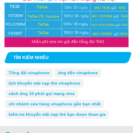
TÌM KIẾM NHIỀU
Tổng đài vinaphone
ứng tiền vinaphone
lịch khuyến mãi nạp thẻ vinaphone
cách ứng 10 phút gọi mạng vina
chi nhánh cửa hàng vinaphone gần bạn nhất
kiểm tra khuyến mãi nạp thẻ bạn được tham gia