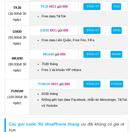
TK30
MO1
gửi
888
ĐĂNG KÝ
TK30
TK30
(30.000đ/ 30
Free data TikTok
ngày)
GM30
MO1
gửi
888
ĐĂNG KÝ
GM30
GM30
(50.000đ/ 30
Free data Liên Quân, Free Fire, FiFa
ngày)
MKA90
gửi
888
ĐĂNG KÝ
MKA90
MKA90
7GB/ tháng
(90.000đ/ 30
Free 1 tài khoản VIP mKara
ngày)
FUN100
MO1
gửi
888
ĐĂNG KÝ
FUN100
FUN100
6GB/ tháng
(100.000đ/ 30
Không giới hạn data Facebook, nhắn tin Messenger, TikTok
ngày)
và Youtube
Các gói cước 3G VinaPhone tháng
ưu đãi khủng có giá rẻ
hơn