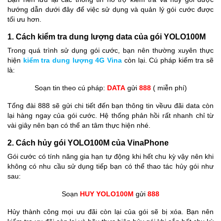
hướng dẫn dưới đây để việc sử dụng và quản lý gói cước được
tối ưu hơn.
1. Cách kiểm tra dung lượng data của gói YOLO100M
Trong quá trình sử dụng gói cước, bạn nên thường xuyên thực
hiện
kiểm tra dung lượng 4G Vina
còn lại. Cú pháp kiểm tra sẽ
là:
Soạn tin theo cú pháp:
DATA
gửi
888
( miễn phí)
Tổng đài 888 sẽ gửi chi tiết đến bạn thông tin vềưu đãi data còn
lại hàng ngay của gói cước. Hệ thống phản hồi rất nhanh chỉ từ
vài giây nên bạn có thể an tâm thực hiện nhé.
2. Cách hủy gói YOLO100M của VinaPhone
Gói cước có tính năng gia hạn tự động khi hết chu kỳ vậy nên khi
không có nhu cầu sử dụng tiếp bạn có thể thao tác hủy gói như
sau:
Soạn
HUY YOLO100M
gửi
888
Hủy thành công mọi ưu đãi còn lại của gói sẽ bị xóa. Bạn nên