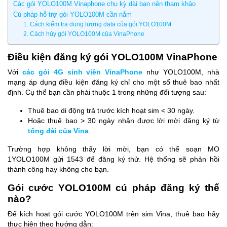
Các gói YOLO100M Vinaphone chu kỳ dài bạn nên tham khảo
Cú pháp hỗ trợ gói YOLO100M cần nắm
1. Cách kiểm tra dung lượng data của gói YOLO100M
2. Cách hủy gói YOLO100M của VinaPhone
Điều kiện đăng ký gói YOLO100M VinaPhone
Với
các gói 4G sinh viên VinaPhone
như YOLO100M, nhà
mạng áp dụng điều kiện đăng ký chỉ cho một số thuê bao nhất
định. Cụ thể bạn cần phải thuộc 1 trong những đối tượng sau:
Thuê bao di động trả trước kích hoạt sim < 30 ngày.
Hoặc thuê bao > 30 ngày nhận được lời mời đăng ký từ
tổng đài của Vina
.
Trường hợp không thấy lời mời, bạn có thể soạn MO
1YOLO100M gửi 1543 để đăng ký thử. Hệ thống sẽ phản hồi
thành công hay không cho bạn.
Gói cước YOLO100M cú pháp đăng ký thế
nào?
Để kích hoạt gói cước YOLO100M trên sim Vina, thuê bao hãy
thực hiện theo hướng dẫn: