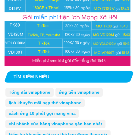
TÌM KIẾM NHIỀU
Tổng đài vinaphone
ứng tiền vinaphone
lịch khuyến mãi nạp thẻ vinaphone
cách ứng 10 phút gọi mạng vina
chi nhánh cửa hàng vinaphone gần bạn nhất
kiểm tra khuyến mãi nạp thẻ bạn được tham gia