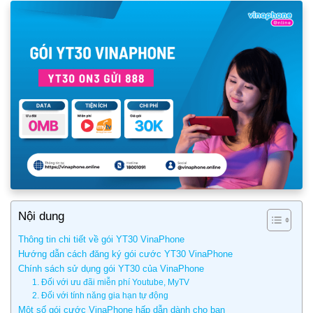
Nội dung
Thông tin chi tiết về gói YT30 VinaPhone
Hướng dẫn cách đăng ký gói cước YT30 VinaPhone
Chính sách sử dụng gói YT30 của VinaPhone
1. Đối với ưu đãi miễn phí Youtube, MyTV
2. Đối với tính năng gia hạn tự động
Một số gói cước VinaPhone hấp dẫn dành cho bạn