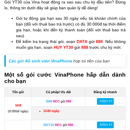
Gói YT30 của Vina hoạt động ra sao sau chu kỳ đầu tiên? Đừng
lo, thông tin dưới đây sẽ giúp bạn quản lý dễ dàng!
Gói tự động gia hạn sau 30 ngày nếu tài khoản chính của
bạn (đối với thuê bao trả trước) có đủ 30.000đ tại thời điểm
gia hạn, hoặc khi đến kỳ thanh toán (đối với thuê bao trả
sau).
Để kiểm tra trạng thái gói, soạn
DATA
gửi
888
. Nếu không
muốn gia hạn, soạn
HUY YT30
gửi
888
trước chu kỳ mới.
Các gói 4G sinh viên VinaPhone
hợp túi tiền của bạn
Một số gói cước VinaPhone hấp dẫn dành
cho bạn
Tên gói
Cú pháp/ Ưu đãi
Đăng ký nhanh
SH8
MO1
gửi
888
ĐĂNG KÝ
SH8
1GB/ ngày
(8.000đ/ ngày)
DGT10
MO1
gửi
888
ĐĂNG KÝ