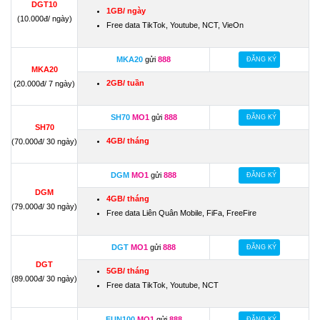
DGT10
1GB/ ngày
(10.000đ/ ngày)
Free data TikTok, Youtube, NCT, VieOn
MKA20
gửi
888
ĐĂNG KÝ
MKA20
2GB/ tuần
(20.000đ/ 7 ngày)
SH70
MO1
gửi
888
ĐĂNG KÝ
SH70
4GB/ tháng
(70.000đ/ 30 ngày)
DGM
MO1
gửi
888
ĐĂNG KÝ
DGM
4GB/ tháng
(79.000đ/ 30 ngày)
Free data Liên Quân Mobile, FiFa, FreeFire
DGT
MO1
gửi
888
ĐĂNG KÝ
DGT
5GB/ tháng
(89.000đ/ 30 ngày)
Free data TikTok, Youtube, NCT
FUN100
MO1
gửi
888
ĐĂNG KÝ