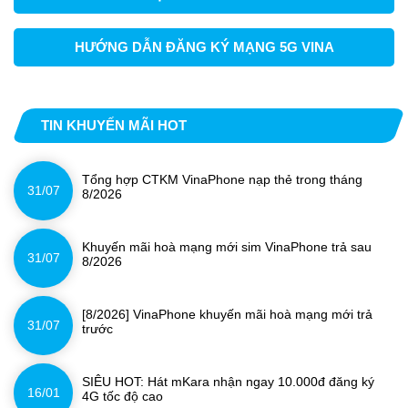
HƯỚNG DẪN ĐĂNG KÝ MẠNG 5G VINA
TIN KHUYẾN MÃI HOT
Tổng hợp CTKM VinaPhone nạp thẻ trong tháng
31/07
8/2026
Khuyến mãi hoà mạng mới sim VinaPhone trả sau
31/07
8/2026
[8/2026] VinaPhone khuyến mãi hoà mạng mới trả
31/07
trước
SIÊU HOT: Hát mKara nhận ngay 10.000đ đăng ký
16/01
4G tốc độ cao