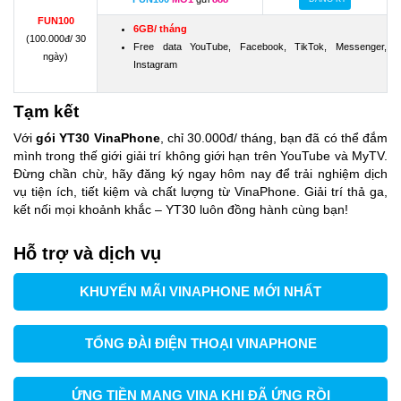
FUN100
6GB/ tháng
(100.000đ/ 30
Free data YouTube, Facebook, TikTok, Messenger,
ngày)
Instagram
Tạm kết
Với
gói YT30 VinaPhone
, chỉ 30.000đ/ tháng, bạn đã có thể đắm
mình trong thế giới giải trí không giới hạn trên YouTube và MyTV.
Đừng chần chừ, hãy đăng ký ngay hôm nay để trải nghiệm dịch
vụ tiện ích, tiết kiệm và chất lượng từ VinaPhone. Giải trí thả ga,
kết nối mọi khoảnh khắc – YT30 luôn đồng hành cùng bạn!
Hỗ trợ và dịch vụ
KHUYẾN MÃI VINAPHONE MỚI NHẤT
TỔNG ĐÀI ĐIỆN THOẠI VINAPHONE
ỨNG TIỀN MẠNG VINA KHI ĐÃ ỨNG RỒI