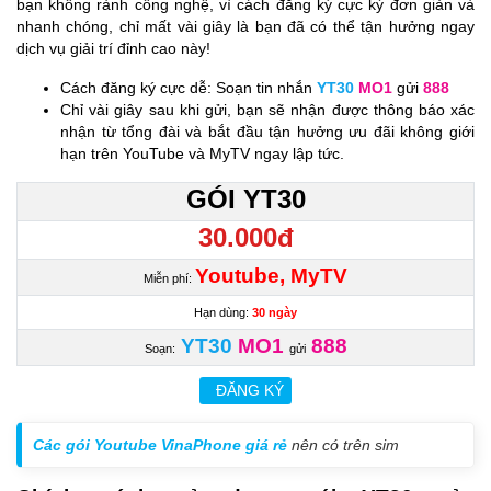
bạn không rành công nghệ, vì cách đăng ký cực kỳ đơn giản và
nhanh chóng, chỉ mất vài giây là bạn đã có thể tận hưởng ngay
dịch vụ giải trí đỉnh cao này!
Cách đăng ký cực dễ: Soạn tin nhắn
YT30
MO1
gửi
888
Chỉ vài giây sau khi gửi, bạn sẽ nhận được thông báo xác
nhận từ tổng đài và bắt đầu tận hưởng ưu đãi không giới
hạn trên YouTube và MyTV ngay lập tức.
GÓI YT30
30.000đ
Youtube, MyTV
Miễn phí:
Hạn dùng:
30 ngày
YT30
MO1
888
Soạn:
gửi
ĐĂNG KÝ
Các gói Youtube VinaPhone giá rẻ
nên có trên sim