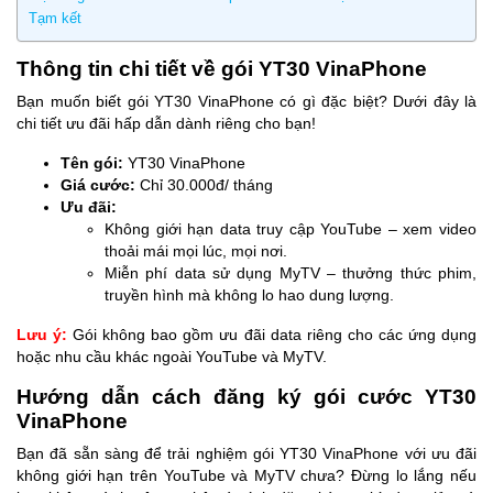
Tạm kết
Thông tin chi tiết về gói YT30 VinaPhone
Bạn muốn biết gói YT30 VinaPhone có gì đặc biệt? Dưới đây là
chi tiết ưu đãi hấp dẫn dành riêng cho bạn!
Tên gói:
YT30 VinaPhone
Giá cước:
Chỉ 30.000đ/ tháng
Ưu đãi:
Không giới hạn data truy cập YouTube – xem video
thoải mái mọi lúc, mọi nơi.
Miễn phí data sử dụng MyTV – thưởng thức phim,
truyền hình mà không lo hao dung lượng.
Lưu ý:
Gói không bao gồm ưu đãi data riêng cho các ứng dụng
hoặc nhu cầu khác ngoài YouTube và MyTV.
Hướng dẫn cách đăng ký gói cước YT30
VinaPhone
Bạn đã sẵn sàng để trải nghiệm gói YT30 VinaPhone với ưu đãi
không giới hạn trên YouTube và MyTV chưa? Đừng lo lắng nếu