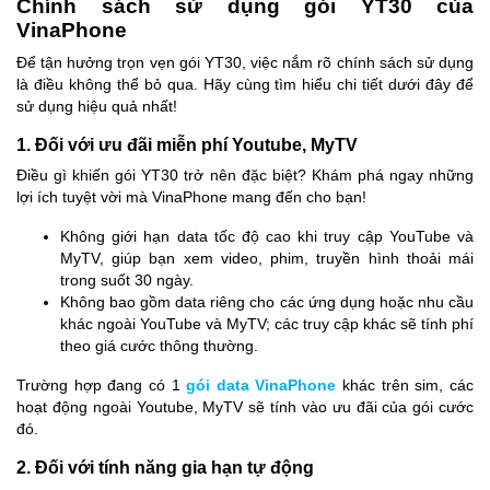
Chính sách sử dụng gói YT30 của
VinaPhone
Để tận hưởng trọn vẹn gói YT30, việc nắm rõ chính sách sử dụng
là điều không thể bỏ qua. Hãy cùng tìm hiểu chi tiết dưới đây để
sử dụng hiệu quả nhất!
1. Đối với ưu đãi miễn phí Youtube, MyTV
Điều gì khiến gói YT30 trở nên đặc biệt? Khám phá ngay những
lợi ích tuyệt vời mà VinaPhone mang đến cho bạn!
Không giới hạn data tốc độ cao khi truy cập YouTube và
MyTV, giúp bạn xem video, phim, truyền hình thoải mái
trong suốt 30 ngày.
Không bao gồm data riêng cho các ứng dụng hoặc nhu cầu
khác ngoài YouTube và MyTV; các truy cập khác sẽ tính phí
theo giá cước thông thường.
Trường hợp đang có 1
gói data VinaPhone
khác trên sim, các
hoạt động ngoài Youtube, MyTV sẽ tính vào ưu đãi của gói cước
đó.
2. Đối với tính năng gia hạn tự động