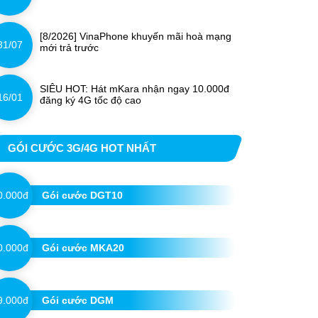
[8/2026] VinaPhone khuyến mãi hoà mạng
31/07
mới trả trước
SIÊU HOT: Hát mKara nhận ngay 10.000đ
16/01
đăng ký 4G tốc độ cao
GÓI CƯỚC 3G/4G HOT NHẤT
0.000đ
Gói cước DGT10
0.000đ
Gói cước MKA20
9.000đ
Gói cước DGM