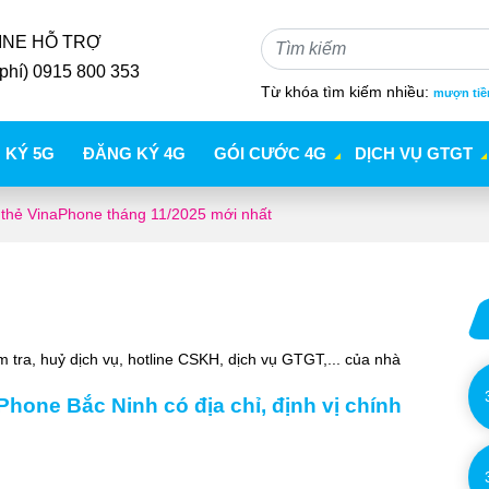
INE HỖ TRỢ
phí) 0915 800 353
Từ khóa tìm kiếm nhiều:
mượn tiề
 KÝ 5G
ĐĂNG KÝ 4G
GÓI CƯỚC 4G
DỊCH VỤ GTGT
 thẻ VinaPhone tháng 11/2025 mới nhất
 tra, huỷ dịch vụ, hotline CSKH, dịch vụ GTGT,... của nhà
Phone Bắc Ninh có địa chỉ, định vị chính