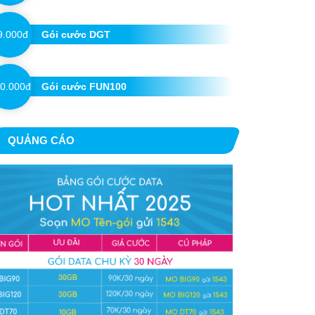
9.000đ
Gói cước DGT
0.000đ
Gói cước FUN100
QUẢNG CÁO