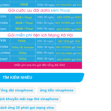
TÌM KIẾM NHIỀU
Tổng đài vinaphone
ứng tiền vinaphone
lịch khuyến mãi nạp thẻ vinaphone
cách ứng 10 phút gọi mạng vina